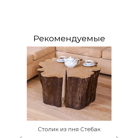
Рекомендуемые
жий
Столик из пня Стебак
Умы